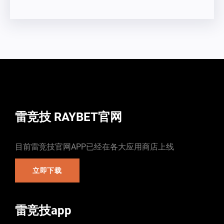
雷竞技 RAYBET官网
目前雷竞技官网APP已经在各大应用商店上线
立即下载
雷竞技app