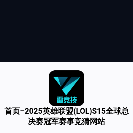
首页–2025英雄联盟(LOL)S15全球总
决赛冠军赛事竞猜网站