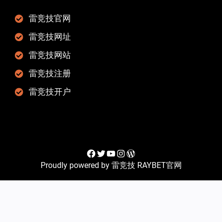
雷竞技官网
雷竞技网址
雷竞技网站
雷竞技注册
雷竞技开户
Facebook
Twitter
YouTube
Instagram
WordPress
Proudly powered by 雷竞技 RAYBET官网