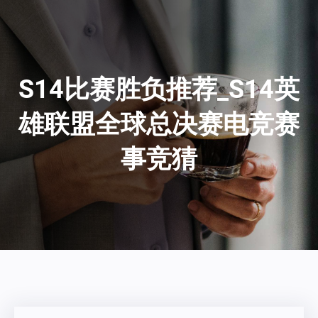
S14比赛胜负推荐_S14英
雄联盟全球总决赛电竞赛
事竞猜