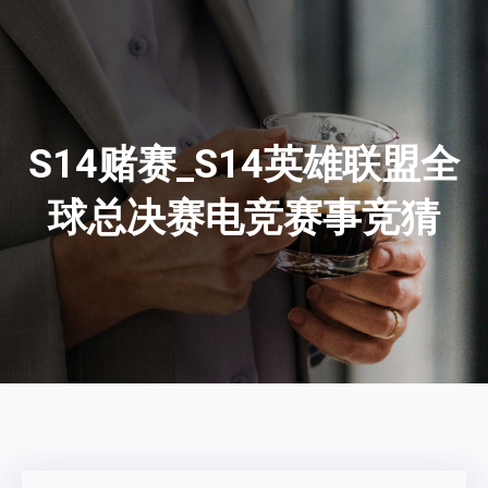
S14赌赛_S14英雄联盟全
球总决赛电竞赛事竞猜