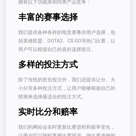
拥有以下功能来和同类产品竞争：
丰富的赛事选择
我们提供各种各样的电竞赛事供用户选择，包
括英雄联盟、DOTA2、CS:GO等热门比赛，让
用户可以根据自己的喜好选择投注。
多样的投注方式
除了传统的胜负投注外，我们还提供让分、大
小分等多种投注方式，让用户能够根据自己的
猜测来选择最适合的投注方式。
实时比分和赔率
我们的网站会实时更新比赛进程和赔率变化，
让用户可以随时掌握比赛状况，做出更准确的