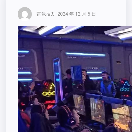
雷竞技
2024 年 12 月 5 日