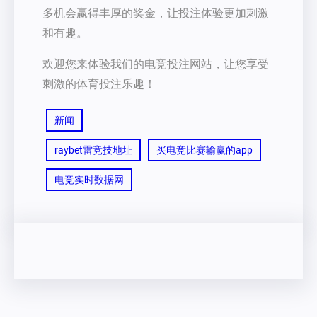
多机会赢得丰厚的奖金，让投注体验更加刺激
和有趣。
欢迎您来体验我们的电竞投注网站，让您享受
刺激的体育投注乐趣！
新闻
raybet雷竞技地址
买电竞比赛输赢的app
电竞实时数据网