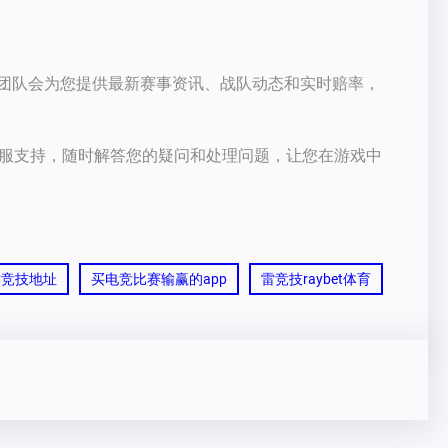
业团队会为您提供最新赛事资讯、战队动态和实时赔率，
客服支持，随时解答您的疑问和处理问题，让您在游戏中
t雷竞技地址
买电竞比赛输赢的app
雷竞技raybet体育