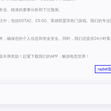
专业、精准的赛事分析和下注预测。
中，包括DOTA2、CS:GO、英雄联盟等热门游戏。我们的专
术，确保您的个人信息和资金安全。同时，我们还提供24小时
取丰厚奖励！赶紧下载我们的APP，畅游电竞世界！
raybe