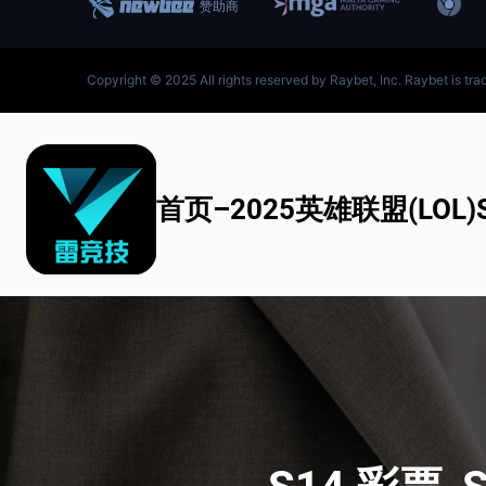
跳
至
内
首页–2025英雄联盟(LO
容