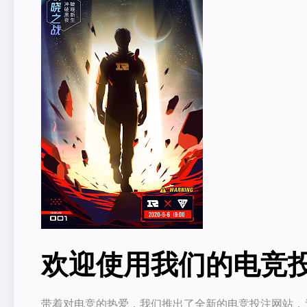
欢迎使用我们的电竞
带着对电竞的热爱，我们推出了全新的电竞投注网站，