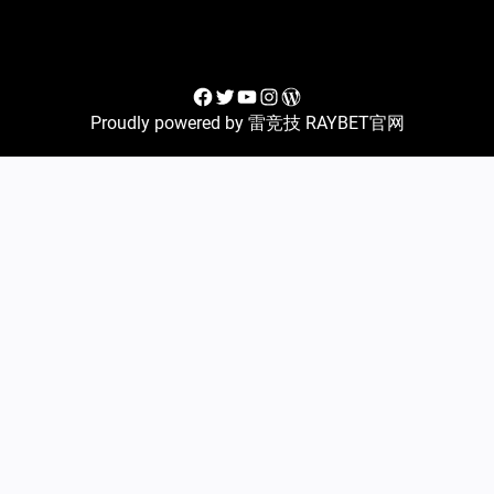
Facebook
Twitter
YouTube
Instagram
WordPress
Proudly powered by 雷竞技 RAYBET官网