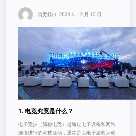
雷竞技
2024 年 12 月 15 日
1. 电竞究竟是什么？
电子竞技（简称电竞）是通过电子设备和网络
连接进行的竞技活动，通常是以电子游戏为载