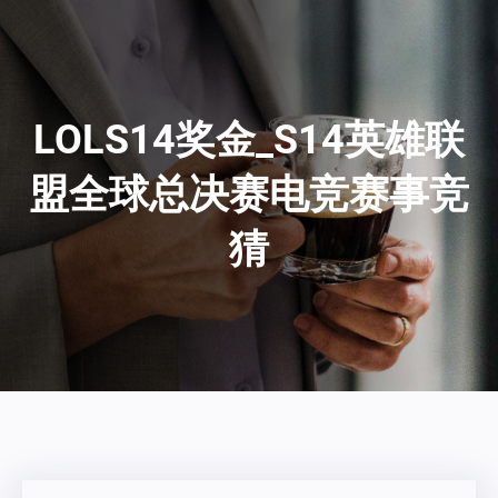
LOLS14奖金_S14英雄联
盟全球总决赛电竞赛事竞
猜