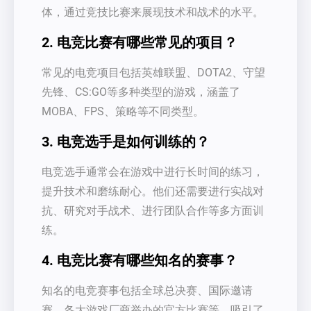
体，通过竞技比赛来展现技术和战术的水平。
2. 电竞比赛有哪些常见的项目？
常见的电竞项目包括英雄联盟、DOTA2、守望
先锋、CS:GO等多种类型的游戏，涵盖了
MOBA、FPS、策略等不同类型。
3. 电竞选手是如何训练的？
电竞选手通常会在游戏中进行长时间的练习，
提升技术和磨练耐心。他们还需要进行实战对
抗、研究对手战术、进行团队合作等多方面训
练。
4. 电竞比赛有哪些知名的赛事？
知名的电竞赛事包括全球总决赛、国际邀请
赛、各大游戏厂商举办的官方比赛等，吸引了