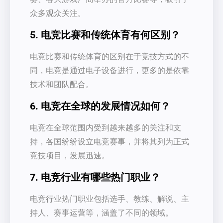
众多观众关注。
5. 电竞比赛和传统体育有何区别？
电竞比赛和传统体育的区别在于竞技方式的不
同，电竞是通过电子设备进行，更多的是依靠
技术和团队配合。
6. 电竞在全球的发展情况如何？
电竞在全球范围内受到越来越多的关注和支
持，各国纷纷设立电竞赛事，并将其列为正式
竞技项目，发展迅速。
7. 电竞行业有哪些热门职业？
电竞行业热门职业包括选手、教练、解说、主
持人、赛事运营等，涵盖了不同的领域。