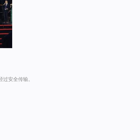
都经过安全传输。