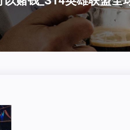
可以赌钱_S14英雄联盟