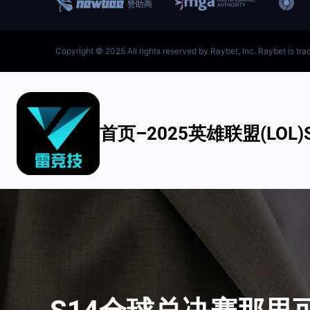
跳
至
内
首页–2025英雄联盟(LO
容