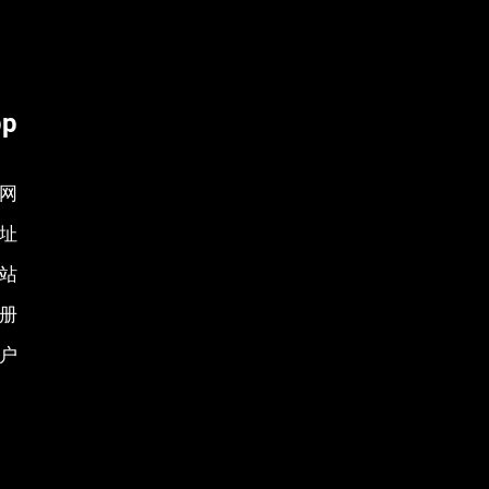
p
网
址
站
册
户