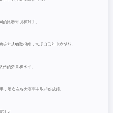
同的比赛环境和对手。
助等方式赚取报酬，实现自己的电竞梦想。
队伍的数量和水平。
秀选手，屡次在各大赛事中取得好成绩。
展壮大。