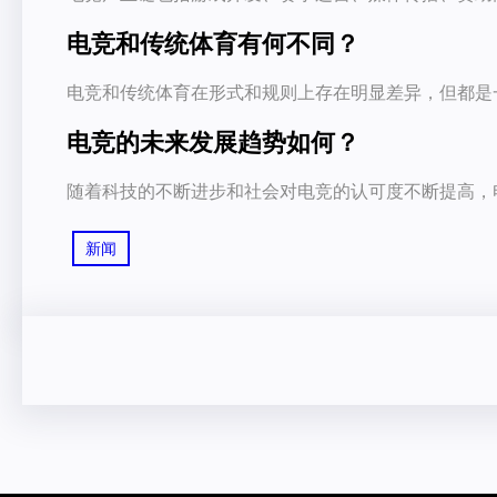
电竞和传统体育有何不同？
电竞和传统体育在形式和规则上存在明显差异，但都是
电竞的未来发展趋势如何？
随着科技的不断进步和社会对电竞的认可度不断提高，
新闻