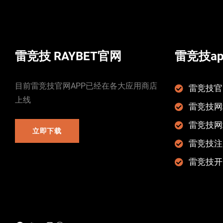
雷竞技 RAYBET官网
雷竞技ap
目前雷竞技官网APP已经在各大应用商店
雷竞技官
上线
雷竞技网
雷竞技网
立即下载
雷竞技注
雷竞技开