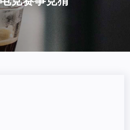
决赛电竞赛事竞猜