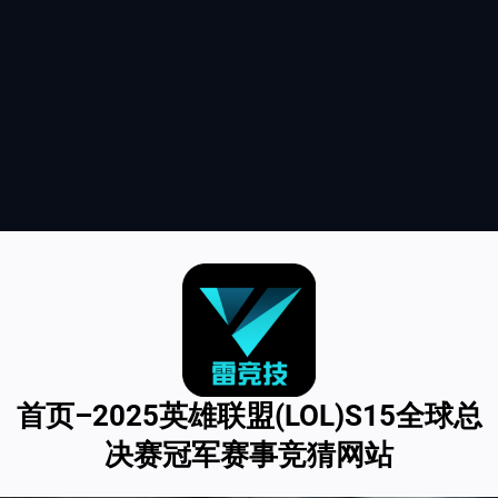
首页–2025英雄联盟(LOL)S15全球总
决赛冠军赛事竞猜网站