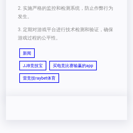
2. 实施严格的监控和检测系统，防止作弊行为
发生。
3. 定期对游戏平台进行技术检测和验证，确保
游戏过程的公平性。
新闻
JJB竞技宝
买电竞比赛输赢的app
雷竞技raybet体育