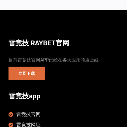
雷竞技 RAYBET官网
目前雷竞技官网APP已经在各大应用商店上线
立即下载
雷竞技app
雷竞技官网
雷竞技网址