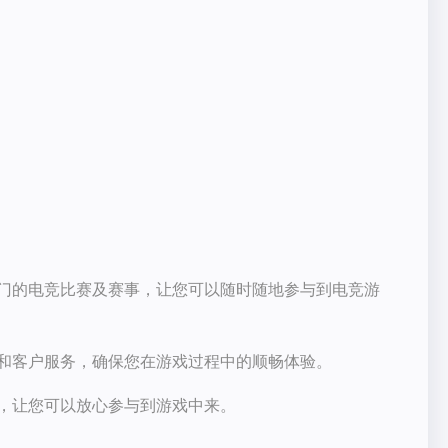
门的电竞比赛及赛事，让您可以随时随地参与到电竞游
和客户服务，确保您在游戏过程中的顺畅体验。
，让您可以放心参与到游戏中来。