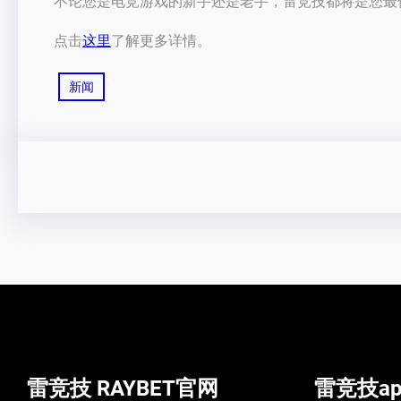
不论您是电竞游戏的新手还是老手，雷竞技都将是您最
点击
这里
了解更多详情。
新闻
雷竞技 RAYBET官网
雷竞技ap