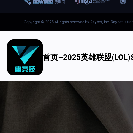
跳
至
内
首页–2025英雄联盟(LO
容