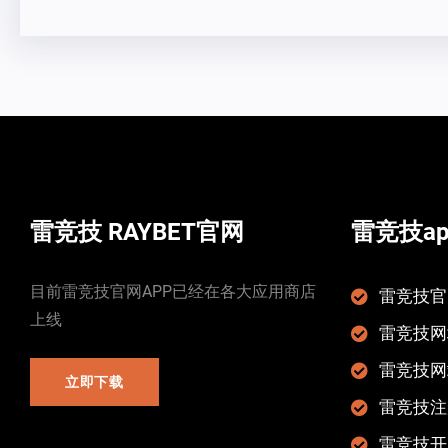
雷竞技 RAYBET官网
雷竞技ap
目前雷竞技官网APP已经在各大应用商店
雷竞技官
上线
雷竞技网
雷竞技网
立即下载
雷竞技注
雷竞技开