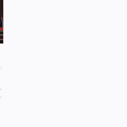
：
。
。