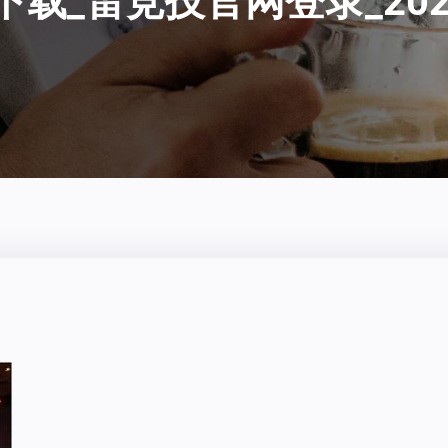
pp下载_雷竞技官网登录_2