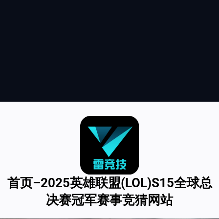
首页–2025英雄联盟(LOL)S15全球总
决赛冠军赛事竞猜网站