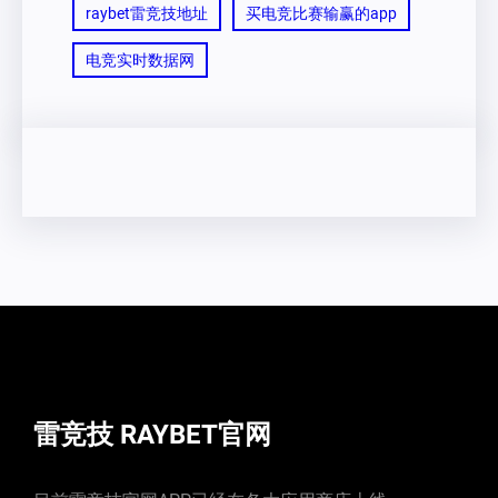
raybet雷竞技地址
买电竞比赛输赢的app
电竞实时数据网
雷竞技 RAYBET官网