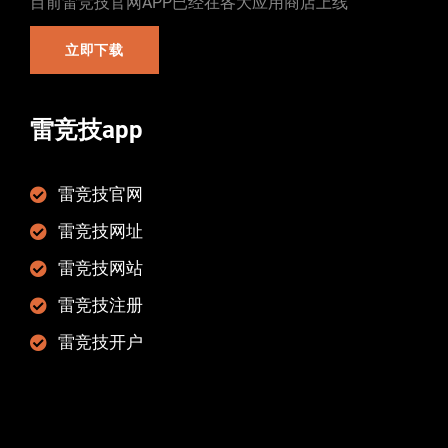
目前雷竞技官网APP已经在各大应用商店上线
立即下载
雷竞技app
雷竞技官网
雷竞技网址
雷竞技网站
雷竞技注册
雷竞技开户