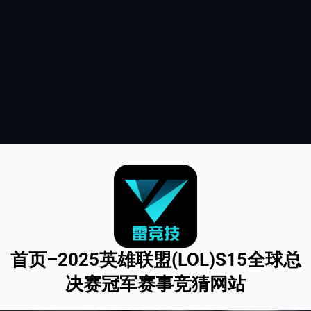
首页–2025英雄联盟(LOL)S15全球总
决赛冠军赛事竞猜网站