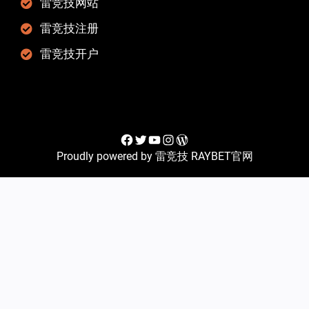
雷竞技网站
雷竞技注册
雷竞技开户
Facebook
Twitter
YouTube
Instagram
WordPress
Proudly powered by 雷竞技 RAYBET官网