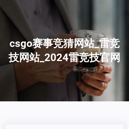
csgo赛事竞猜网站_雷竞
技网站_2024雷竞技官网