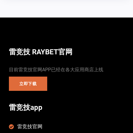
雷竞技 RAYBET官网
目前雷竞技官网APP已经在各大应用商店上线
立即下载
雷竞技app
雷竞技官网