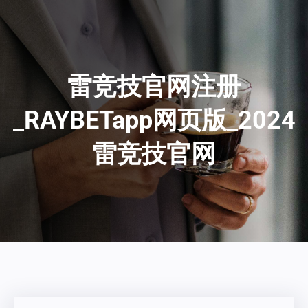
雷竞技官网注册
_RAYBETapp网页版_2024
雷竞技官网