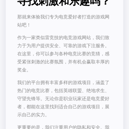
寻找刺激和乐趣吗？
那就来体验我们专为电竞爱好者打造的游戏网
站吧！
作为一家类似雷竞技的电竞游戏网站，我们致
力于为用户提供安全、可靠的游戏下注服务。
在这里，你可以参与各种电竞比赛的竞猜，感
受紧张刺激的比赛氛围，并有机会赢取丰厚的
奖金。
我们的平台拥有丰富多样的游戏项目，涵盖了
热门的电竞比赛，包括英雄联盟、绝地求生、
守望先锋等。无论你是职业玩家还是电竞爱好
者，都能在这里找到适合自己的游戏项目，展
示自己的实力。
更重要的是，我们注重用户的隐私和安全。我