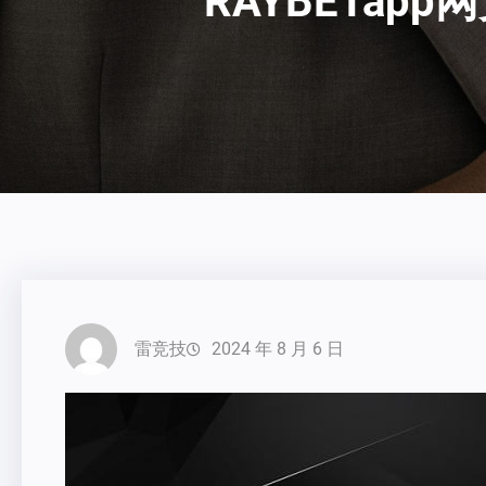
RAYBETap
雷竞技
2024 年 8 月 6 日