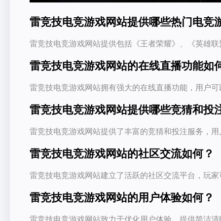
雷竞技电竞游戏网站提供哪些热门电竞
雷竞技电竞游戏网站提供包括《王者荣耀》、《英雄联
雷竞技电竞游戏网站的在线直播功能如
雷竞技电竞游戏网站拥有强大的在线直播功能，用户可
雷竞技电竞游戏网站提供哪些竞猜和投
雷竞技电竞游戏网站提供了丰富的竞猜和投注服务，用
雷竞技电竞游戏网站的社区交流如何？
雷竞技电竞游戏网站建立了活跃的社区交流平台，玩家
雷竞技电竞游戏网站的用户体验如何？
雷竞技电竞游戏网站致力于优化用户体验，提供简洁清