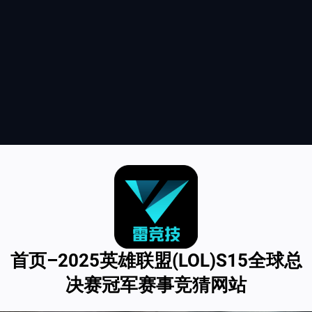
首页–2025英雄联盟(LOL)S15全球总
决赛冠军赛事竞猜网站