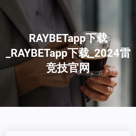
RAYBETapp下载
_RAYBETapp下载_2024雷
竞技官网