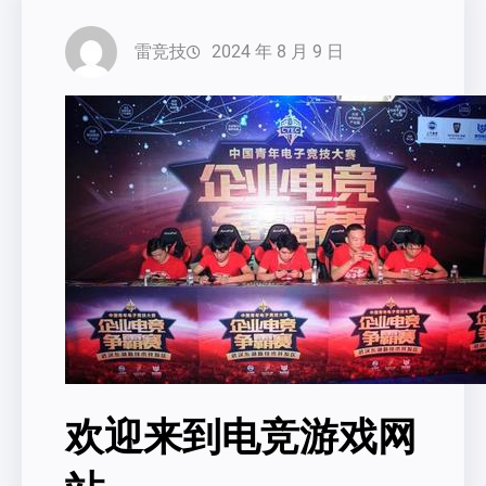
雷竞技
2024 年 8 月 9 日
欢迎来到电竞游戏网