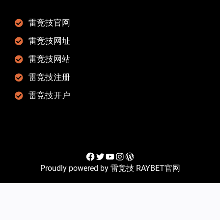
雷竞技官网
雷竞技网址
雷竞技网站
雷竞技注册
雷竞技开户
Facebook
Twitter
YouTube
Instagram
WordPress
Proudly powered by 雷竞技 RAYBET官网