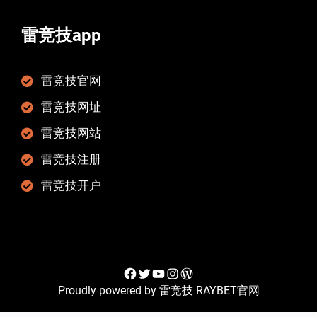
雷竞技app
雷竞技官网
雷竞技网址
雷竞技网站
雷竞技注册
雷竞技开户
Facebook
Twitter
YouTube
Instagram
WordPress
Proudly powered by 雷竞技 RAYBET官网