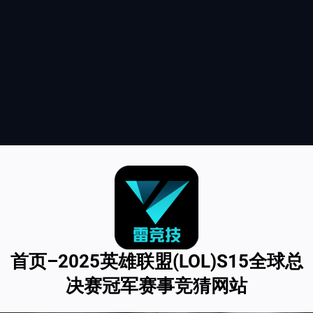
首页–2025英雄联盟(LOL)S15全球总
决赛冠军赛事竞猜网站