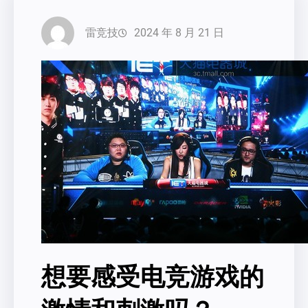
雷竞技
2024 年 8 月 21 日
想要感受电竞游戏的