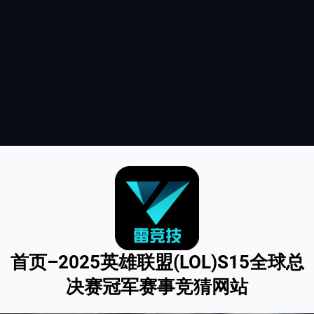
首页–2025英雄联盟(LOL)S15全球总
决赛冠军赛事竞猜网站