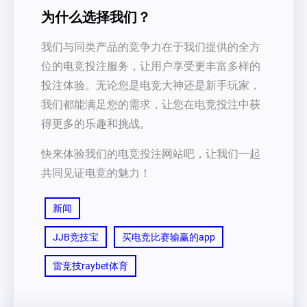
为什么选择我们？
我们与同类产品的竞争力在于我们提供的全方
位的电竞投注服务，让用户享受更丰富多样的
投注体验。无论您是电竞大神还是新手玩家，
我们都能满足您的需求，让您在电竞投注中获
得更多的乐趣和挑战。
快来体验我们的电竞投注网站吧，让我们一起
共同见证电竞的魅力！
新闻
JJB竞技宝
买电竞比赛输赢的app
雷竞技raybet体育