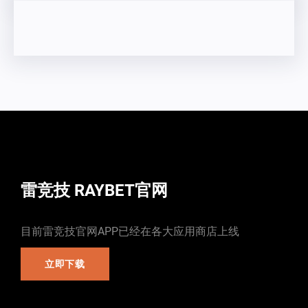
雷竞技 RAYBET官网
目前雷竞技官网APP已经在各大应用商店上线
立即下载