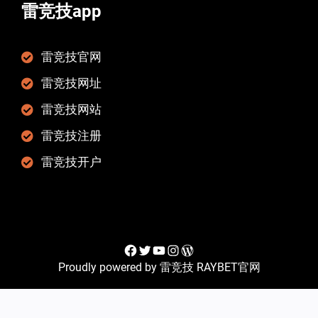
雷竞技app
雷竞技官网
雷竞技网址
雷竞技网站
雷竞技注册
雷竞技开户
Facebook
Twitter
YouTube
Instagram
WordPress
Proudly powered by 雷竞技 RAYBET官网