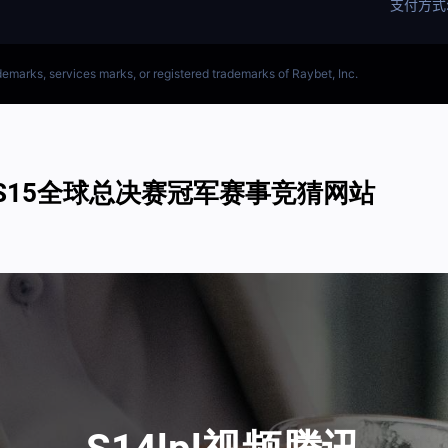
L)S15全球总决赛冠军赛事竞猜网站