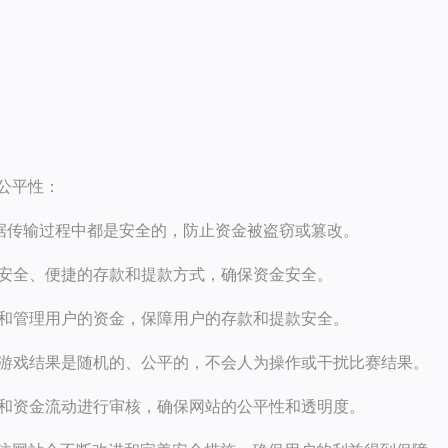
公平性：
有数据传输过程中都是安全的，防止资金被盗窃或篡改。
供安全、便捷的存款和提款方式，确保资金安全。
督和管理用户的资金，保障用户的存款和提款安全。
保游戏结果是随机的、公平的，不会人为操作或干扰比赛结果。
果和资金流动进行审核，确保网站的公平性和透明度。