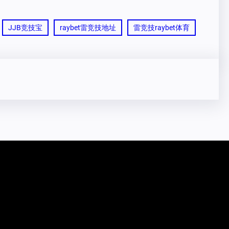
JJB竞技宝
raybet雷竞技地址
雷竞技raybet体育