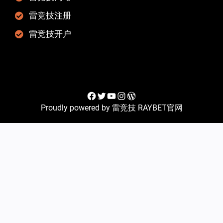
雷竞技注册
雷竞技开户
Facebook
Twitter
YouTube
Instagram
WordPress
Proudly powered by 雷竞技 RAYBET官网