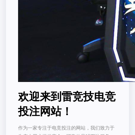
欢迎来到雷竞技电竞
投注网站！
作为一家专注于电竞投注的网站，我们致力于