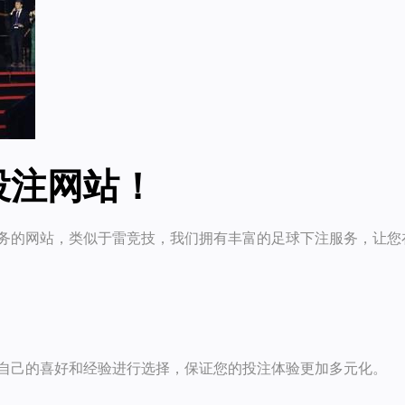
投注网站！
务的网站，类似于雷竞技，我们拥有丰富的足球下注服务，让您
自己的喜好和经验进行选择，保证您的投注体验更加多元化。