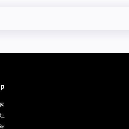
p
网
址
站