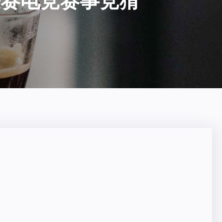
决赛电竞赛事竞猜