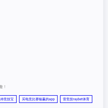
趣！
JJB竞技宝
买电竞比赛输赢的app
雷竞技raybet体育