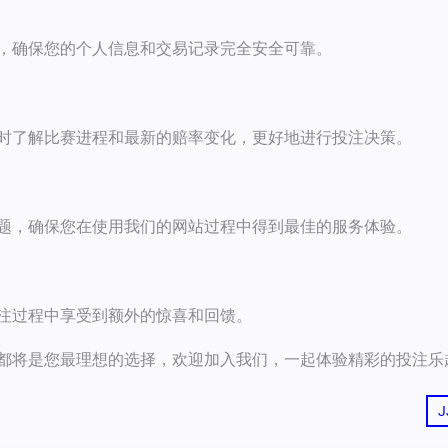
，确保您的个人信息和交易记录完全安全可靠。
时了解比赛进程和最新的赔率变化，更好地进行投注决策。
题，确保您在使用我们的网站过程中得到最佳的服务体验。
注过程中享受到额外的惊喜和回馈。
都将是您最理想的选择，欢迎加入我们，一起体验精彩的投注乐