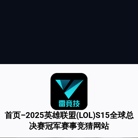
首页–2025英雄联盟(LOL)S15全球总
决赛冠军赛事竞猜网站