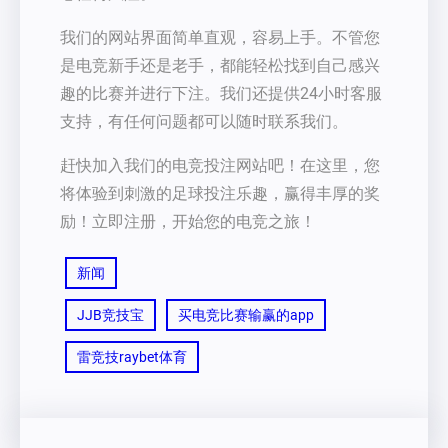
我们的网站界面简单直观，容易上手。不管您
是电竞新手还是老手，都能轻松找到自己感兴
趣的比赛并进行下注。我们还提供24小时客服
支持，有任何问题都可以随时联系我们。
赶快加入我们的电竞投注网站吧！在这里，您
将体验到刺激的足球投注乐趣，赢得丰厚的奖
励！立即注册，开始您的电竞之旅！
新闻
JJB竞技宝
买电竞比赛输赢的app
雷竞技raybet体育