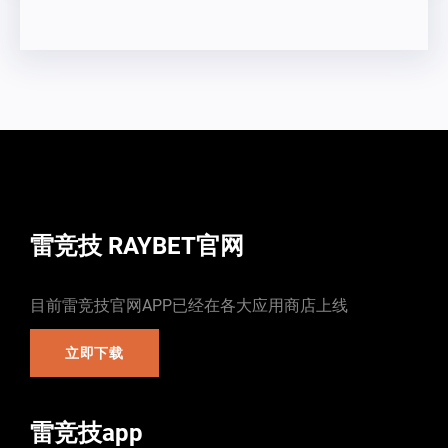
雷竞技 RAYBET官网
目前雷竞技官网APP已经在各大应用商店上线
立即下载
雷竞技app