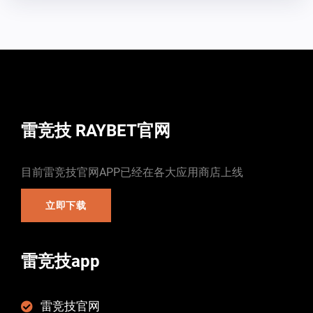
雷竞技 RAYBET官网
目前雷竞技官网APP已经在各大应用商店上线
立即下载
雷竞技app
雷竞技官网