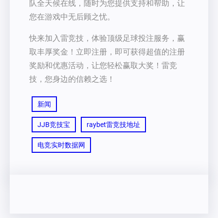
队全天候在线，随时为您提供支持和帮助，让
您在游戏中无后顾之忧。
快来加入雷竞技，体验顶级足球投注服务，赢
取丰厚奖金！立即注册，即可获得超值的注册
奖励和优惠活动，让您轻松赢取大奖！雷竞
技，您身边的信赖之选！
新闻
JJB竞技宝
raybet雷竞技地址
电竞实时数据网