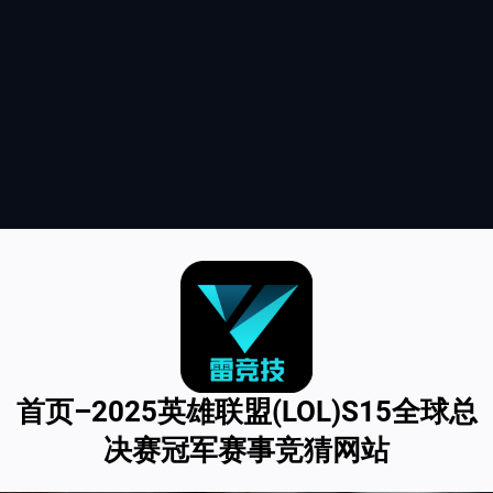
首页–2025英雄联盟(LOL)S15全球总
决赛冠军赛事竞猜网站