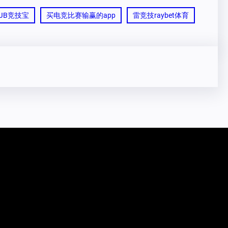
JJB竞技宝
买电竞比赛输赢的app
雷竞技raybet体育