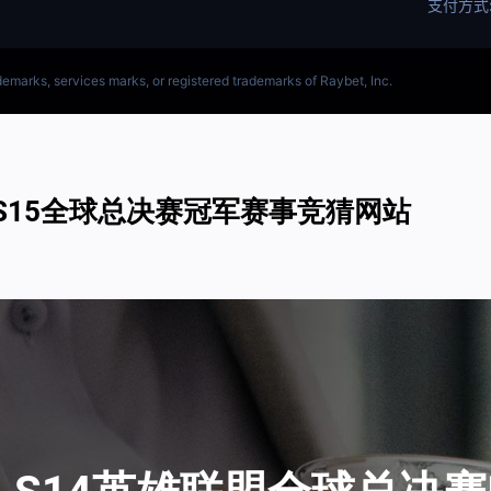
L)S15全球总决赛冠军赛事竞猜网站