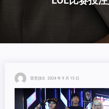
LOL比赛投
雷竞技
2024 年 9 月 15 日