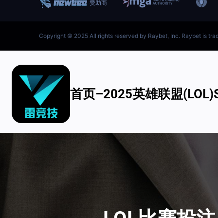
跳
至
内
首页–2025英雄联盟(LO
容