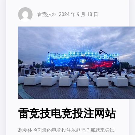
雷竞技
2024 年 9 月 18 日
雷竞技电竞投注网站
想要体验刺激的电竞投注乐趣吗？那就来尝试