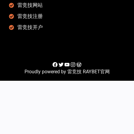
雷竞技网站
雷竞技注册
雷竞技开户
Facebook
Twitter
YouTube
Instagram
WordPress
Proudly powered by 雷竞技 RAYBET官网