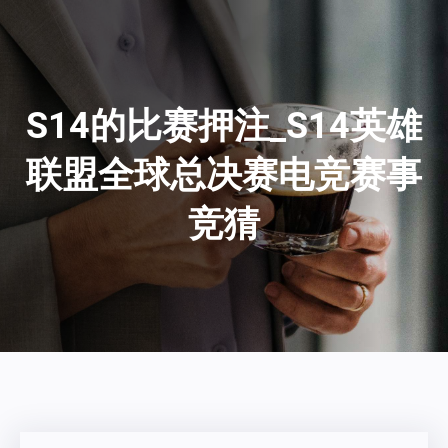
S14的比赛押注_S14英雄
联盟全球总决赛电竞赛事
竞猜