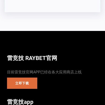
雷竞技 RAYBET官网
目前雷竞技官网APP已经在各大应用商店上线
立即下载
雷竞技app