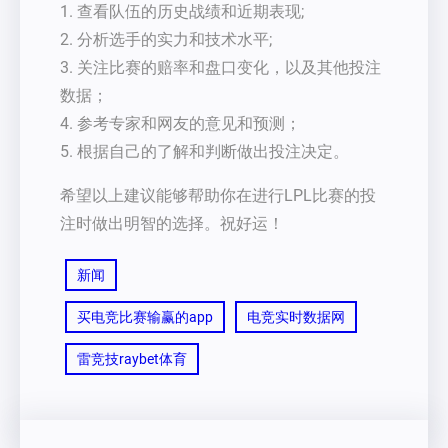
1. 查看队伍的历史战绩和近期表现;
2. 分析选手的实力和技术水平;
3. 关注比赛的赔率和盘口变化，以及其他投注
数据；
4. 参考专家和网友的意见和预测；
5. 根据自己的了解和判断做出投注决定。
希望以上建议能够帮助你在进行LPL比赛的投
注时做出明智的选择。祝好运！
新闻
买电竞比赛输赢的app
电竞实时数据网
雷竞技raybet体育