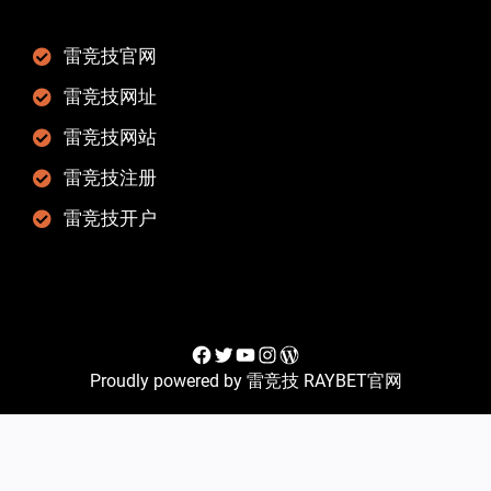
雷竞技官网
雷竞技网址
雷竞技网站
雷竞技注册
雷竞技开户
Facebook
Twitter
YouTube
Instagram
WordPress
Proudly powered by 雷竞技 RAYBET官网