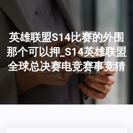
英雄联盟S14比赛的外围
那个可以押_S14英雄联盟
全球总决赛电竞赛事竞猜