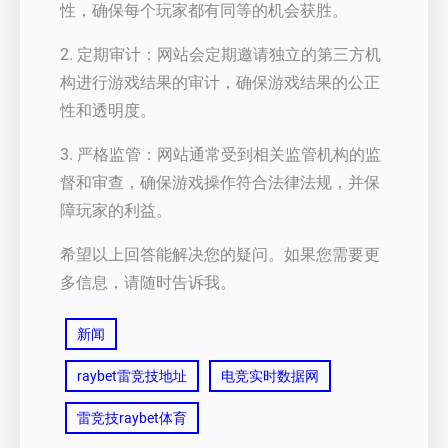
性，确保每个玩家都有同等的机会获胜。
2. 定期审计：网站会定期邀请独立的第三方机
构进行游戏结果的审计，确保游戏结果的公正
性和透明度。
3. 严格监管：网站通常受到相关监管机构的监
督和审查，确保游戏操作符合法律法规，并保
障玩家的利益。
希望以上回答能解决您的疑问。如果您需要更
多信息，请随时告诉我。
新闻
raybet雷竞技地址
电竞实时数据网
雷竞技raybet体育