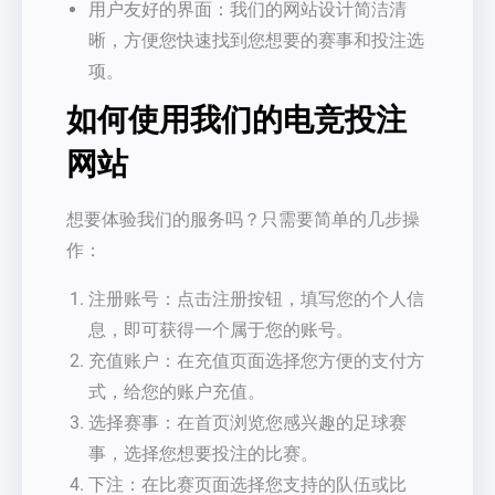
用户友好的界面：我们的网站设计简洁清
晰，方便您快速找到您想要的赛事和投注选
项。
如何使用我们的电竞投注
网站
想要体验我们的服务吗？只需要简单的几步操
作：
注册账号：点击注册按钮，填写您的个人信
息，即可获得一个属于您的账号。
充值账户：在充值页面选择您方便的支付方
式，给您的账户充值。
选择赛事：在首页浏览您感兴趣的足球赛
事，选择您想要投注的比赛。
下注：在比赛页面选择您支持的队伍或比