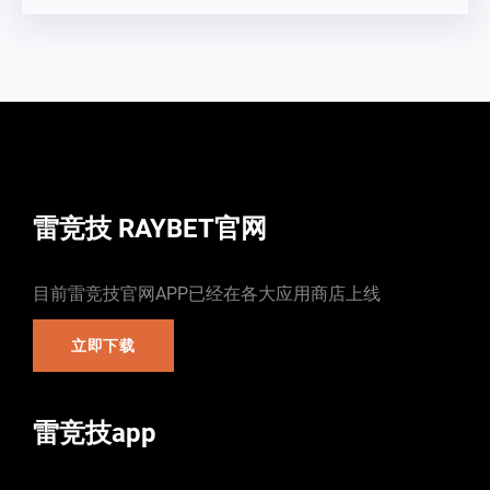
雷竞技 RAYBET官网
目前雷竞技官网APP已经在各大应用商店上线
立即下载
雷竞技app