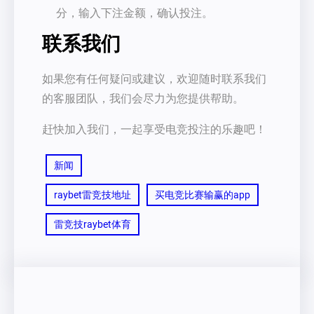
分，输入下注金额，确认投注。
联系我们
如果您有任何疑问或建议，欢迎随时联系我们
的客服团队，我们会尽力为您提供帮助。
赶快加入我们，一起享受电竞投注的乐趣吧！
新闻
raybet雷竞技地址
买电竞比赛输赢的app
雷竞技raybet体育