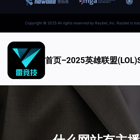
跳
至
内
首页–2025英雄联盟(LO
容