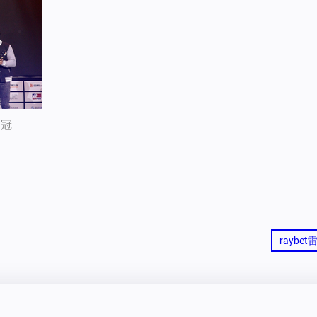
夺冠
raybe