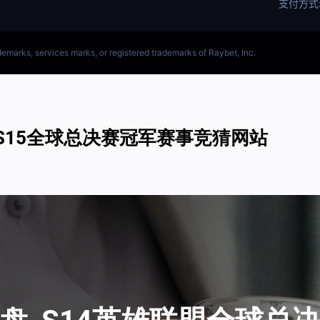
L)S15全球总决赛冠军赛事竞猜网站