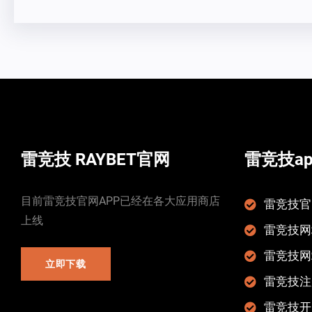
雷竞技 RAYBET官网
雷竞技ap
目前雷竞技官网APP已经在各大应用商店
雷竞技官
上线
雷竞技网
雷竞技网
立即下载
雷竞技注
雷竞技开