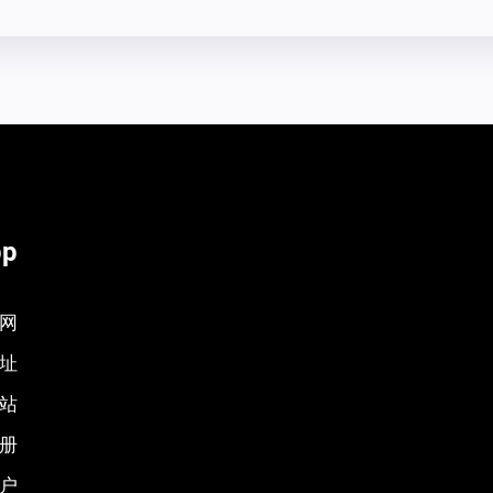
p
网
址
站
册
户