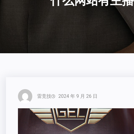
什么网站有主播
雷竞技
2024 年 9 月 26 日